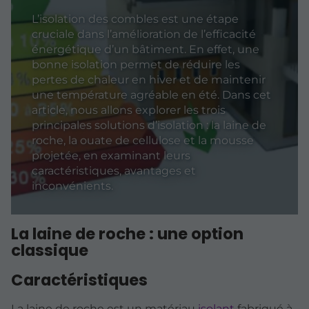
L’isolation des combles est une étape
cruciale dans l’amélioration de l’efficacité
énergétique d’un bâtiment. En effet, une
bonne isolation permet de réduire les
pertes de chaleur en hiver et de maintenir
une température agréable en été. Dans cet
article, nous allons explorer les trois
principales solutions d’isolation : la laine de
roche, la ouate de cellulose et la mousse
projetée, en examinant leurs
caractéristiques, avantages et
inconvénients.
La laine de roche : une option
classique
Caractéristiques
La laine de roche est un matériau
isolant
fabriqué à