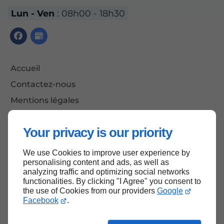
Lun - Ven
: 08h00 - 18h30
Accueil
Contactez-nous
Mentions légales
Plan du site
Your privacy is our priority
We use Cookies to improve user experience by
Haut de page
personalising content and ads, as well as
analyzing traffic and optimizing social networks
functionalities. By clicking "I Agree" you consent to
the use of Cookies from our providers
Google
Facebook
.