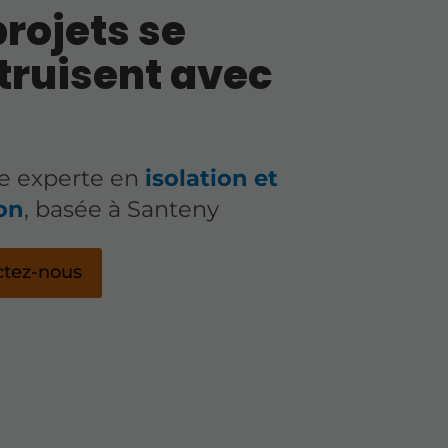
rojets se
truisent avec
se experte en
isolation et
on
, basée à Santeny
ctez-nous