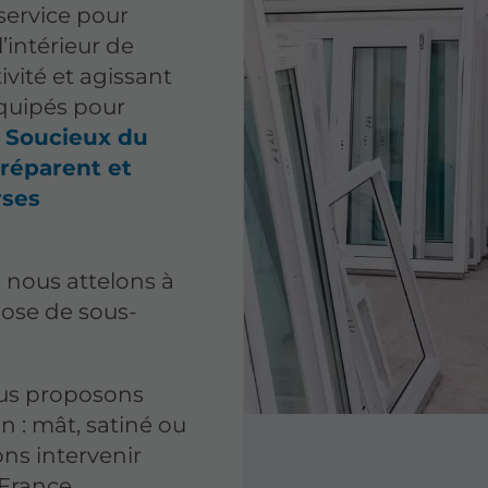
service pour
’intérieur de
tivité et agissant
quipés pour
.
Soucieux du
préparent et
rses
 nous attelons à
pose de sous-
vous proposons
on : mât, satiné ou
ns intervenir
-France.