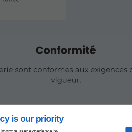
Conformité
erie sont conformes aux exigences
vigueur.
cy is our priority
 improve user experience by