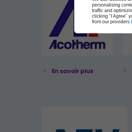
personalising conte
traffic and optimizi
clicking "I Agree" 
from our providers
En savoir plus