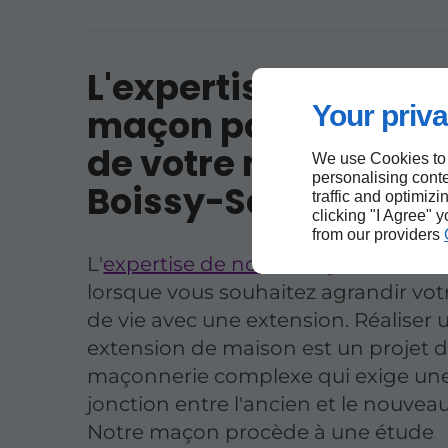
L'expertise de notre
Your priva
maçon pour l'exten
de votre maison à
We use Cookies to
personalising conte
Boissy-Saint-Léger
traffic and optimizi
clicking "I Agree" 
from our providers
L'
expertise de notre maçon
est indi
lorsque vous souhaitez agrandir vot
de vie avec une extension. Réaliser 
extension de maison est un projet 
maçonnerie complexe qui exige une
jonction entre l'ancien et le nouveau
Notre maçon procède à une étude