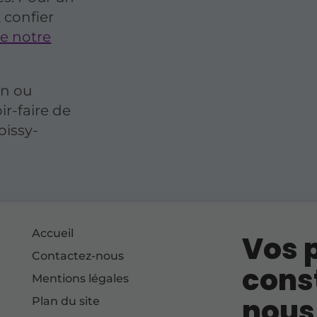
 confier
e notre
on ou
ir-faire de
oissy-
Accueil
Vos p
Contactez-nous
cons
Mentions légales
nous
Plan du site