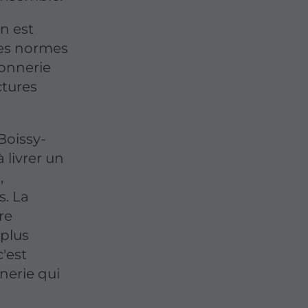
n est
des normes
çonnerie
ctures
Boissy-
 livrer un
,
s. La
re
 plus
c'est
nerie qui