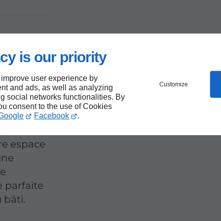
cy is our priority
sion
 improve user experience by
Customize
nt and ads, as well as analyzing
ng social networks functionalities. By
you consent to the use of Cookies
Google
Facebook
.
spensable
re espace
une
de
 parfaite
 bâti.