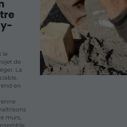
n
tre
sy-
 le
rojet de
éger. La
ciable.
prend en
,
érenne
maîtrisons
de murs,
'ensemble.