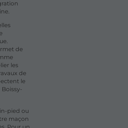
gration
ine.
lles
e
ue.
ermet de
comme
ier les
travaux de
ectent le
à Boissy-
ain-pied ou
notre maçon
ès. Pour un