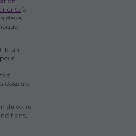
lation
rtinente
à
un devis
chaque
ITE, un
 pour
clut
s dossiers
on de votre
onditions,