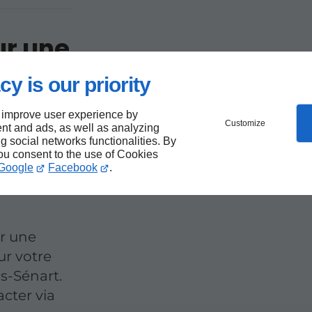
ur une
ieur à
cy is our priority
t
 improve user experience by
Customize
nt and ads, as well as analyzing
ng social networks functionalities. By
 par
you consent to the use of Cookies
ncrète de
Google
Facebook
.
-sous-
r une
ur votre
us-Sénart.
acter via