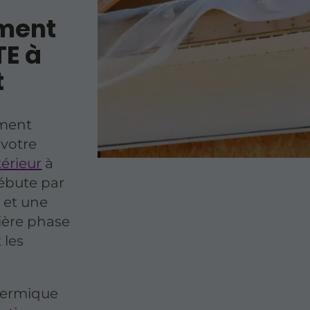
ment
TE à
t
ment
 votre
térieur
à
débute par
 et une
mière phase
 les
hermique