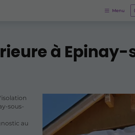
Menu
érieure à Epinay
isolation
nay-sous-
nostic au