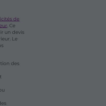
icités de
ieur
. Ce
ir un devis
rieur. Le
ns
ation des
t
 ou
des